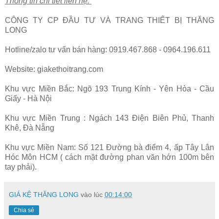
Thông tin chi tiết liên hệ:
CÔNG TY CP ĐẦU TƯ VÀ TRANG THIẾT BỊ THĂNG
LONG
Hotline/zalo tư vấn bán hàng: 0919.467.868 - 0964.196.611
Website: giakethoitrang.com
Khu vực Miền Bắc: Ngõ 193 Trung Kính - Yên Hòa - Cầu
Giấy - Hà Nội
Khu vực Miền Trung : Ngách 143 Điện Biên Phủ, Thanh
Khê, Đà Nẵng
Khu vực Miền Nam: Số 121 Đường bà điểm 4, ấp Tây Lân
Hóc Môn HCM ( cách mặt đường phan văn hớn 100m bên
tay phải).
GIÁ KỆ THĂNG LONG
vào lúc
00:14:00
Chia sẻ