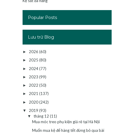
Kệ sắt đa năng
Popular Posts
Lưu trữ Blog
2026
(60)
►
2025
(80)
►
2024
(77)
►
2023
(99)
►
2022
(50)
►
2021
(137)
►
2020
(242)
►
2019
(93)
▼
tháng 12
(11)
▼
Mua móc treo phụ kiện giá rẻ tại Hà Nội
Muốn mua kệ để hàng tết đừng bỏ qua bài