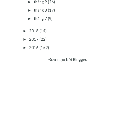
tháng 9
(26)
►
tháng 8
(17)
►
tháng 7
(9)
►
2018
(14)
►
2017
(22)
►
2016
(152)
►
Được tạo bởi
Blogger
.