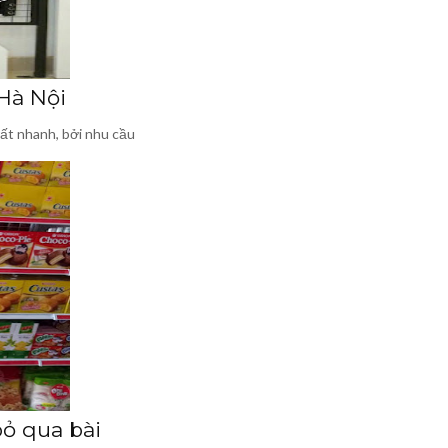
 Hà Nội
rất nhanh, bởi nhu cầu
ỏ qua bài