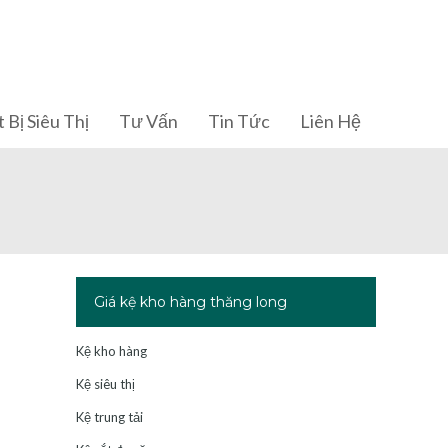
 Bị Siêu Thị
Tư Vấn
Tin Tức
Liên Hệ
Giá kệ kho hàng thăng long
Kệ kho hàng
Kệ siêu thị
Kệ trung tải