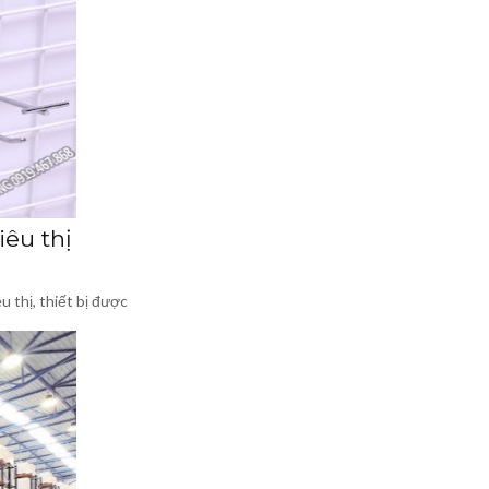
êu thị
u thị, thiết bị được