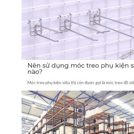
Nên sử dụng móc treo phụ kiện si
nào?
Móc treo phụ kiện siêu thị còn được gọi là móc treo đồ siê