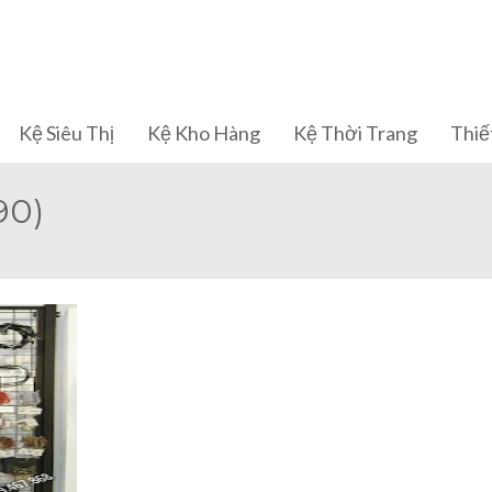
Kệ Siêu Thị
Kệ Kho Hàng
Kệ Thời Trang
Thiết
90)