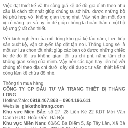
Việc đặt thiết kế và thi công giá kệ để đồ gia đình theo nhu
cầu là cách tốt nhất giúp chúng ta sở hữu được những bộ
kệ phù hợp với không gian trong nhà. Vậy nên tìm một đơn
vị có năng lực và uy tín để giúp chúng ta hoàn thành một bộ
kệ ưng ý rất cần thiết.
Với kinh nghiệm của một tổng kho giá kệ lâu năm, trực tiếp
sản xuất kệ, vận chuyển lắp đặt tận nơi. Thăng Long sẽ là
một sự lựa chọn tốt nhất giúp các bạn có được những chiếc
kệ để đồ tối ưu không gian, tối ưu chi phí, nâng tầm cho
không gian sống của mình. Vậy nên các bạn hãy liên hệ với
chúng tôi theo địa chỉ dưới đây để được tư vấn, thiết kế thi
công làm kệ chứa đồ nhé.
Thông tin mua hàng
CÔNG TY CP ĐẦU TƯ VÀ TRANG THIẾT BỊ THĂNG
LONG
Hotline/Zalo:
0919.467.868 – 0964.196.611
Website:
giakethoitrang.com
Khu vực Miền Bắc:
số 27, 28 Liền Kề 22 KDT Mới Vân
Canh HUD, Hoài Đức, Hà Nội
Khu vực Miền Nam:
60/6C Bà Điểm 5, ấp Tây Lân, Xã Bà