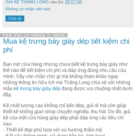
GIÁ KỆ THĂNG LONG
vào lúc
20:57:00
Không có nhận xét nào:
Chia sẻ
Thứ Tư, 17 tháng 7, 2024
Mua kệ trưng bày giày dép tiết kiệm chi
phí
Bạn mở cửa hàng nhưng chưa biết kệ trưng bày giày như
thế nào để tiết kiệm chi phí và đáp ứng đúng nhu cầu của
mình. Vậy còn chần chừ gì mà không tham khảo ngay
những thông tin hữu ích mà Thăng Long chia sẻ với những
mẫu
kệ trưng bày giày dép
đang được ưa chuộng nhất dưới
đây.
Kệ chất lượng cao không chỉ bên đẹp, giá rẻ mà còn giúp
thiết kế không gian shop chuyên nghiệp, thu hút. Do đó, giá
kệ của một cửa hàng giày dép phải đáp ứng các tiêu chí
sau:
- Thiết kế đẹp phù hợp với xu hướng thẩm mỹ
- Kết cấu thông minh, sử dụng tiện lợi, linh hoạt