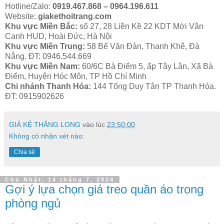
Hotline/Zalo:
0919.467.868 – 0964.196.611
Website:
giakethoitrang.com
Khu vực Miền Bắc:
số 27, 28 Liền Kề 22 KDT Mới Vân
Canh HUD, Hoài Đức, Hà Nội
Khu vực Miền Trung:
58 Bế Văn Đàn, Thanh Khê, Đà
Nẵng. ĐT: 0946.544.669
Khu vực Miền Nam:
60/6C Bà Điểm 5, ấp Tây Lân, Xã Bà
Điểm, Huyện Hóc Môn, TP Hồ Chí Minh
Chi nhánh Thanh Hóa:
144 Tống Duy Tân TP Thanh Hóa.
ĐT: 0915902626
GIÁ KỆ THĂNG LONG
vào lúc
23:50:00
Không có nhận xét nào:
Chia sẻ
Chủ Nhật, 14 tháng 7, 2024
Gợi ý lựa chọn giá treo quần áo trong
phòng ngủ