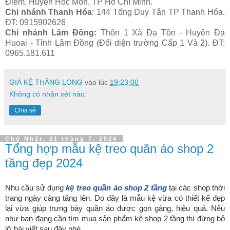
Điểm, Huyện Hóc Môn, TP Hồ Chí Minh.
Chi nhánh Thanh Hóa
: 144 Tống Duy Tân TP Thanh Hóa.
ĐT: 0915902626
Chi nhánh Lâm Đồng:
Thôn 1 Xã Đạ Tồn - Huyện Đạ
Huoai - Tỉnh Lâm Đồng (Đối diện trường Cấp 1 Và 2). ĐT:
0965.181.611
GIÁ KỆ THĂNG LONG
vào lúc
19:23:00
Không có nhận xét nào:
Chia sẻ
Chủ Nhật, 21 tháng 7, 2024
Tổng hợp mẫu kệ treo quần áo shop 2
tầng đẹp 2024
Nhu cầu sử dụng
kệ treo quần áo shop 2 tầng
tại các shop thời
trang ngày càng tăng lên. Do đây là mẫu kệ vừa có thiết kế đẹp
lại vừa giúp trưng bày quần áo được gọn gàng, hiệu quả. Nếu
như bạn đang cần tìm mua sản phẩm kệ shop 2 tầng thì đừng bỏ
lỡ bài viết sau đây nhé.