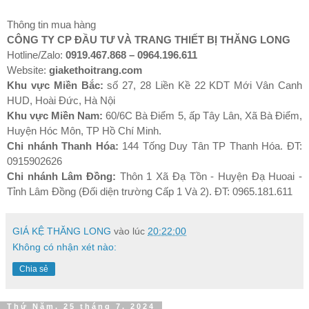
Thông tin mua hàng
CÔNG TY CP ĐẦU TƯ VÀ TRANG THIẾT BỊ THĂNG LONG
Hotline/Zalo:
0919.467.868 – 0964.196.611
Website:
giakethoitrang.com
Khu vực Miền Bắc:
số 27, 28 Liền Kề 22 KDT Mới Vân Canh
HUD, Hoài Đức, Hà Nội
Khu vực Miền Nam:
60/6C Bà Điểm 5, ấp Tây Lân, Xã Bà Điểm,
Huyện Hóc Môn, TP Hồ Chí Minh.
Chi nhánh Thanh Hóa:
144 Tống Duy Tân TP Thanh Hóa. ĐT:
0915902626
Chi nhánh Lâm Đồng:
Thôn 1 Xã Đạ Tồn - Huyện Đạ Huoai -
Tỉnh Lâm Đồng (Đối diện trường Cấp 1 Và 2). ĐT: 0965.181.611
GIÁ KỆ THĂNG LONG
vào lúc
20:22:00
Không có nhận xét nào:
Chia sẻ
Thứ Năm, 25 tháng 7, 2024