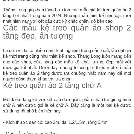
Thăng Long giúp bạn tổng hợp top các mẫu giá kệ treo quần áo 2
tầng hot nhất trong năm 2024. Những mẫu thiết kế hiện đại, mới
nhất hiện nay với kết cấu cực kỳ chắc chắn, độ bền cao.
Các mẫu kệ treo quần áo shop 2
tầng đẹp, ấn tượng
Là đơn vị đã có nhiều năm kinh nghiệm trong sản xuất, lắp đặt giá
kệ thời trang cũng như thiết kế shop, Thăng Long luôn mang đến
cho các shop, cửa hàng các mẫu kệ chất lượng, đẹp mắt với
mức giá tốt nhất. Dưới đây, chúng tôi xin giới thiệu một số mẫu
kệ treo quần áo 2 tầng được ưa chuộng nhất năm nay để mọi
người cùng tham khảo và lựa chọn:
Kệ treo quần áo 2 tầng chữ A
Một kiểu dáng kệ với kết cấu đơn giản, phần chân trụ giống hình
chữ A nên được gọi là kệ chữ A. Đây cũng là một loại kệ được
sử dụng rất phổ biến hiện nay.
- Kích thước sẵn có: cao 2m, dài 1.2/1.5m, rộng 0.4m
- Màu sắc sẵn có: màu đen