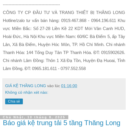
----------------------------------------
CÔNG TY CP ĐẦU TƯ VÀ TRANG THIẾT BỊ THĂNG LONG
Hotline/zalo tư vấn bán hàng: 0919.467.868 - 0964.196.611 Khu
vực Miền Bắc: Số 27-28 Liền Kề 22 KDT Mới Vân Canh HUD,
Hoài Đức, Hà Nội Khu vực Miền Nam: 60/6C Bà Điểm 5, ấp Tây
Lân, Xã Bà Điểm, Huyện Hóc Môn, TP. Hồ Chí Minh. Chi nhánh
Thanh Hóa: 144 Tống Duy Tân TP Thanh Hóa. ĐT: 0915902626.
Chi nhánh Lâm Đồng: Thôn 1 Xã Đạ Tồn, Huyện Đạ Huoai, Tỉnh
Lâm Đồng. ĐT: 0965.181.611 - 0797.552.558
GIÁ KỆ THĂNG LONG
vào lúc
01:16:00
Không có nhận xét nào:
Chia sẻ
Chủ Nhật, 10 tháng 8, 2025
Báo giá kệ trung tải 5 tầng Thăng Long