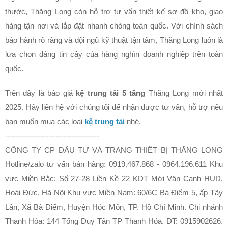
thước, Thăng Long còn hỗ trợ tư vấn thiết kế sơ đồ kho, giao
hàng tận nơi và lắp đặt nhanh chóng toàn quốc. Với chính sách
bảo hành rõ ràng và đội ngũ kỹ thuật tận tâm, Thăng Long luôn là
lựa chọn đáng tin cậy của hàng nghìn doanh nghiệp trên toàn
quốc.
Trên đây là báo giá
kệ trung tải 5 tầng
Thăng Long mới nhất
2025. Hãy liên hệ với chúng tôi để nhận được tư vấn, hỗ trợ nếu
bạn muốn mua các loại
kệ trung tải
nhé.
-------------------------------------
CÔNG TY CP ĐẦU TƯ VÀ TRANG THIẾT BỊ THĂNG LONG
Hotline/zalo tư vấn bán hàng: 0919.467.868 - 0964.196.611 Khu
vực Miền Bắc: Số 27-28 Liền Kề 22 KDT Mới Vân Canh HUD,
Hoài Đức, Hà Nội Khu vực Miền Nam: 60/6C Bà Điểm 5, ấp Tây
Lân, Xã Bà Điểm, Huyện Hóc Môn, TP. Hồ Chí Minh. Chi nhánh
Thanh Hóa: 144 Tống Duy Tân TP Thanh Hóa. ĐT: 0915902626.