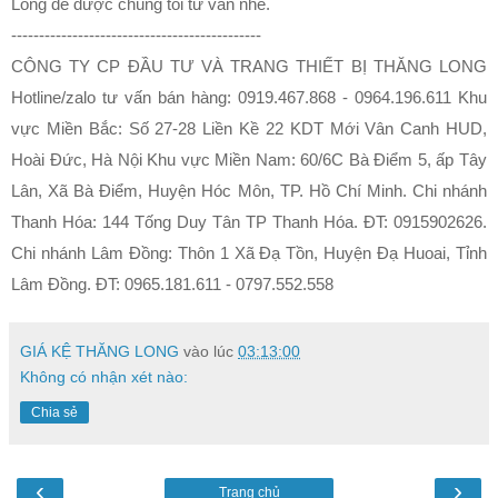
Long để được chúng tôi tư vấn nhé.
---------------------------------------------
CÔNG TY CP ĐẦU TƯ VÀ TRANG THIẾT BỊ THĂNG LONG
Hotline/zalo tư vấn bán hàng: 0919.467.868 - 0964.196.611 Khu
vực Miền Bắc: Số 27-28 Liền Kề 22 KDT Mới Vân Canh HUD,
Hoài Đức, Hà Nội Khu vực Miền Nam: 60/6C Bà Điểm 5, ấp Tây
Lân, Xã Bà Điểm, Huyện Hóc Môn, TP. Hồ Chí Minh. Chi nhánh
Thanh Hóa: 144 Tống Duy Tân TP Thanh Hóa. ĐT: 0915902626.
Chi nhánh Lâm Đồng: Thôn 1 Xã Đạ Tồn, Huyện Đạ Huoai, Tỉnh
Lâm Đồng. ĐT: 0965.181.611 - 0797.552.558
GIÁ KỆ THĂNG LONG
vào lúc
03:13:00
Không có nhận xét nào:
Chia sẻ
‹
›
Trang chủ