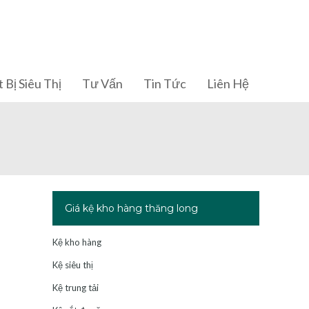
 Bị Siêu Thị
Tư Vấn
Tin Tức
Liên Hệ
Giá kệ kho hàng thăng long
Kệ kho hàng
Kệ siêu thị
Kệ trung tải