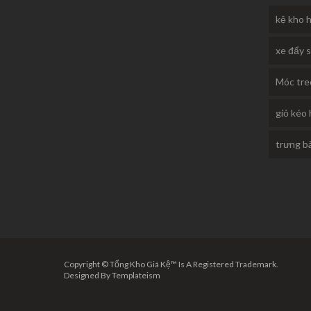
kệ kho 
xe đẩy s
Móc tre
giỏ kéo
trưng bà
Copyright © Tổng Kho Giá Kệ™ Is A Registered Trademark.
Designed By
Templateism