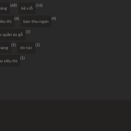
(68)
(16)
hàng
kệ v lỗ
(6)
(4)
iêu thị
ban-thu-ngan
(1)
o quần áo gỗ
(1)
(1)
 hàng
tin tức
(1)
y siêu thị