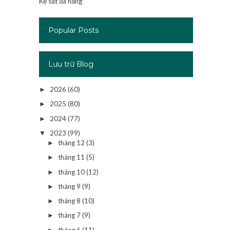
Kệ sắt đa năng
Popular Posts
Lưu trữ Blog
2026
(60)
►
2025
(80)
►
2024
(77)
►
2023
(99)
▼
tháng 12
(3)
►
tháng 11
(5)
►
tháng 10
(12)
►
tháng 9
(9)
►
tháng 8
(10)
►
tháng 7
(9)
►
tháng 6
(11)