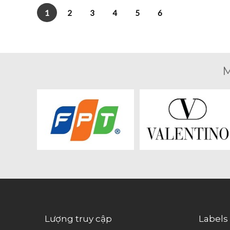
1
2
3
4
5
6
M
Lượng truy cập
Labels