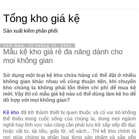
Tổng kho giá kệ
Sản xuất kiêm phân phối
Thứ Năm, 11 tháng 11, 2021
Mẫu kệ kho giá rẻ đa năng dành cho
mọi không gian
Sử dụng một loại kệ kho chứa hàng có thể đặt ở nhiều
không gian khác nhau vô cùng thuận tiện, khi chuyển
kho chúng ta không phải tốn thêm chi phí để mua kệ
mới. Vậy thì có mẫu giá kệ nào có thể dùng làm kệ ho để
đò hợp với mọi không gian?
Kệ kho
đã trở thành thiết bị quen thuộc và có vai trò không
thể thiếu trong cuộc sống của chúng ta, trong mọi ngành
nghề hay lĩnh vực nào cũng cần phải lưu trữ sắp xếp đồ đạc
hoặc vật tư, tài liệu, giấy tờ, số sách... Thì kệ kho chính là
nơi giúp chúng ta phân loại từng sản phẩm và sắp xếp