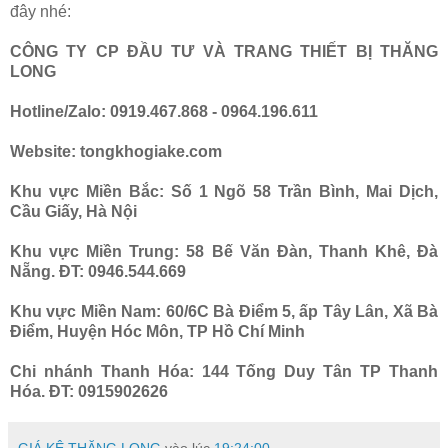
đây nhé:
CÔNG TY CP ĐẦU TƯ VÀ TRANG THIẾT BỊ THĂNG
LONG
Hotline/Zalo: 0919.467.868 - 0964.196.611
Website: tongkhogiake.com
Khu vực Miền Bắc: Số 1 Ngõ 58 Trần Bình, Mai Dịch,
Cầu Giấy, Hà Nội
Khu vực Miền Trung: 58 Bế Văn Đàn, Thanh Khê, Đà
Nẵng. ĐT: 0946.544.669
Khu vực Miền Nam: 60/6C Bà Điểm 5, ấp Tây Lân, Xã Bà
Điểm, Huyện Hóc Môn, TP Hồ Chí Minh
Chi nhánh Thanh Hóa: 144 Tống Duy Tân TP Thanh
Hóa. ĐT: 0915902626
GIÁ KỆ THĂNG LONG
vào lúc
19:24:00