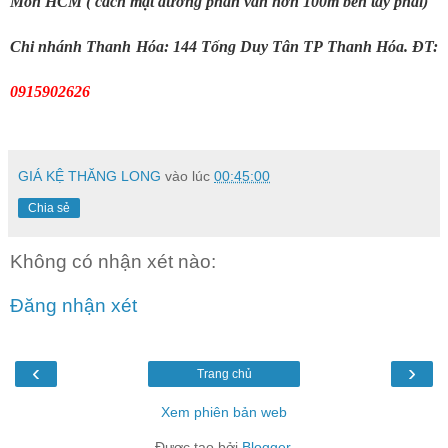
Môn HCM ( cách mặt đường phan văn hớn 100m bên tay phải)
Chi nhánh Thanh Hóa: 144 Tống Duy Tân TP Thanh Hóa. ĐT: 
0915902626
GIÁ KỆ THĂNG LONG
vào lúc
00:45:00
Chia sẻ
Không có nhận xét nào:
Đăng nhận xét
‹
›
Trang chủ
Xem phiên bản web
Được tạo bởi
Blogger
.