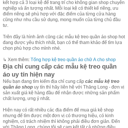
kết hợp cả 3 loại kệ để trang trí cho không gian shop chuyên
nghiệp và ấn tượng nhất. Mỗi loại kệ có thiết kế riêng, ưu
điểm riêng sẽ phù hợp với đặc điểm của từng cửa hàng
cũng như nhu cầu sử dụng, mong muốn của từng chủ đầu
tư.
Trên đây là hình ảnh cũng các mẫu kệ treo quần áo shop hot
đang được yêu thích nhất, bạn có thể tham khảo để tìm lựa
chọn phù hợp cho mình nhé.
↳ Xem thêm:
Tổng hợp kệ treo quần áo chữ A cho shop
Địa chỉ cung cấp các mẫu kệ treo quần
áo uy tín hiện nay
Nếu bạn đang tìm kiếm địa chỉ cung cấp
các mẫu kệ treo
quần áo shop
uy tín thì hãy liên hệ với Thăng Long - đơn vị
sản xuất giá kệ hàng đầu để nhận được những sản phẩm
chất lượng, ưng ý nhất.
Hiện nay có rất nhiều các địa điểm để mua giá kệ shop
nhưng để tìm được một đơn vị có thương hiệu, có kinh
nghiệm, có trách nhiệm thì không phải điều đơn giản. Đến
với Thăng Long, chúng tôi sẽ cam kết tất cả những điều