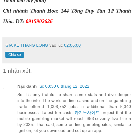
100m bên tay phải)
Chi nhánh Thanh Hóa: 144 Tống Duy Tân TP Thanh 
Hóa. ĐT: 
0915902626
GIÁ KỆ THĂNG LONG
vào lúc
02:06:00
Chia sẻ
1 nhận xét:
Nặc danh
lúc 08:30 6 tháng 12, 2022
So, it’s only truthful to share some stats and dive deeper
into the info. The world on line casino and on-line gambling
trade offered 1,008,752 jobs in additional than 5,340
businesses. Latest forecasts
카지노사이트
project that the
mobile gambling market will reach $53.seventy five billion
by 2025. That said, some on-line gambling sites, similar to
Ignition, let you download and set up an app.