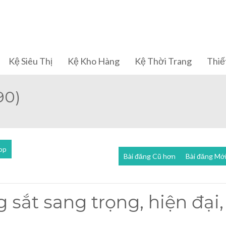
Kệ Siêu Thị
Kệ Kho Hàng
Kệ Thời Trang
Thiết
90)
op
Bài đăng Cũ hơn
Bài đăng Mớ
 sắt sang trọng, hiện đại,