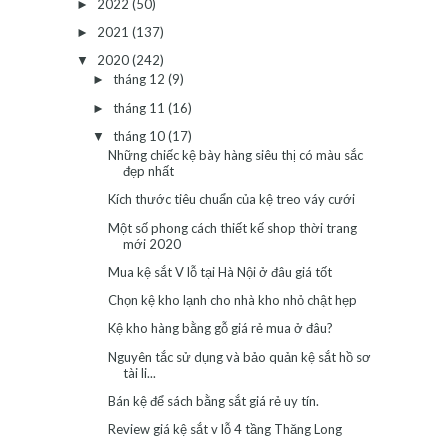
2022
(50)
►
2021
(137)
►
2020
(242)
▼
tháng 12
(9)
►
tháng 11
(16)
►
tháng 10
(17)
▼
Những chiếc kệ bày hàng siêu thị có màu sắc
đẹp nhất
Kích thước tiêu chuẩn của kệ treo váy cưới
Một số phong cách thiết kế shop thời trang
mới 2020
Mua kệ sắt V lỗ tại Hà Nội ở đâu giá tốt
Chọn kệ kho lạnh cho nhà kho nhỏ chật hẹp
Kệ kho hàng bằng gỗ giá rẻ mua ở đâu?
Nguyên tắc sử dụng và bảo quản kệ sắt hồ sơ
tài li...
Bán kệ để sách bằng sắt giá rẻ uy tín.
Review giá kệ sắt v lỗ 4 tầng Thăng Long