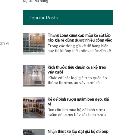
Kệ sắt đa năng
Popular Posts
Thăng Long cung cấp mẫu kệ sắt lắp
ráp giá rẻ dùng được nhiều công việc
ơn vì
Trong các dòng giá kệ để hàng hiện
nay thì không thể không nhắc đến kệ
sắt lắp ghép, một loại kệ quen thuộc
được sử dụng phổ biến nhất hiện...
Kích thước tiêu chuẩn của kệ treo
váy cưới
Khác với các loại giá treo quần áo
thông thường, áo váy cưới có
thường rất to và nặng, chiều dài lớn.
Chắc hẳn bạn đang thắc mắc rằng, để
t...
Kệ để bình rượu ngâm bền đẹp, giá
rẻ
Bạn cần tìm mua kệ để bình rượu
ngâm để trưng bày các bình rượu
quý hiếm tại nhà hoặc tại cửa hàng
kinh doanh? Nhưng chưa biết nên
mua loạ...
Nhận thiết kế lắp đặt giá kệ để bếp