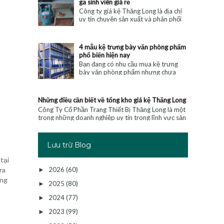
ga sinh viên giá rẻ
Công ty giá kệ Thăng Long là địa chỉ
uy tín chuyên sản xuất và phân phối
lắp đặt giá kệ để bếp ga cho viên chất
lượng giá rẻ, mẫu mã đa dạ...
4 mẫu kệ trưng bày văn phòng phẩm
phổ biến hiện nay
Bạn đang có nhu cầu mua kệ trưng
bày văn phòng phẩm nhưng chưa
biết nên chọn mua kệ như thế nào
phù hợp? Cùng tham khảo nay 4 mẫu
kệ đang đ...
Những điều cần biết về tổng kho giá kệ Thăng Long
Công Ty Cổ Phần Trang Thiết Bị Thăng Long là một
trong những doanh nghiệp uy tín trong lĩnh vực sản
xuất và phân phối các sản phẩm nội t...
Lưu trữ Blog
tại
2026
(60)
ra
►
ống
2025
(80)
►
2024
(77)
►
2023
(99)
►