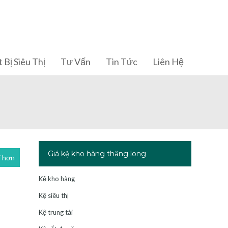
 Bị Siêu Thị
Tư Vấn
Tin Tức
Liên Hệ
Giá kệ kho hàng thăng long
i hơn
Kệ kho hàng
Kệ siêu thị
Kệ trung tải