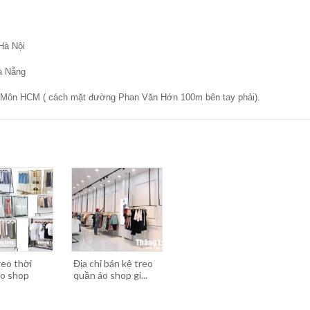
Hà Nội
à Nẵng
 Môn HCM ( cách mặt đường Phan Văn Hớn 100m bên tay phải).
reo thời
Địa chỉ bán kệ treo
ho shop
quần áo shop gi...