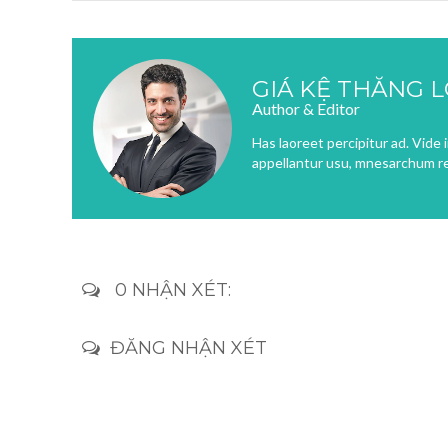
GIÁ KỆ THĂNG 
Author & Editor
Has laoreet percipitur ad. Vide
appellantur usu, mnesarchum re
0 NHẬN XÉT:
ĐĂNG NHẬN XÉT