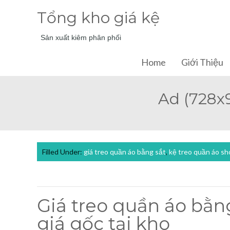
Tổng kho giá kệ
Sản xuất kiêm phân phối
Home
Giới Thiệu
Ad (728x
Filled Under:
giá treo quần áo bằng sắt
,
kệ treo quần áo sh
Giá treo quần áo bằng
giá gốc tại kho