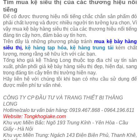
Tìm mua kệ siêu thị của các thương hiệu nổi
tiếng
Để có được thương hiệu nổi tiếng chắc chắn sản phẩm đó
phải chất lượng và được nhiều người tin tưởng lựa chọn. Vì
vậy mua kệ bày hàng siêu thị của các thương hiệu nổi tiếng
đáng tin cậy hơn, đảm bảo uy tín hơn.
Trên đây là những phương pháp tránh
mua kệ bày hàng
siêu thị,
kệ hàng
tạp hóa
,
kệ hàng trung tải
kém chất
lượng, mong rằng sẽ hữu ích với các bạn.
Tổng kho giá kệ Thăng Long thuộc top địa chỉ uy tín sản
xuất, phân phối giá kệ bày hàng siêu thị đẹp, hiện đại, sang
trọng đáng tin cậy trên thị trường hiện nay.
Hãy liên hệ với chúng tôi khi bạn có nhu cầu sử dụng để
được miễn phí tư vấn nhé.
CÔNG TY CP ĐẦU TƯ VÀ TRANG THIẾT BỊ THĂNG
LONG
Hotline/zalo tư vấn bán hàng: 0919.467.868 - 0964.196.611
Website: Tongkhogiake.com
Khu vực Miền Bắc: Ngõ 193 Trung Kính - Yên Hòa - Cầu
Giấy - Hà Nội
Khu vực Miền Trung: Ngách 143 Điện Biên Phủ, Thanh Khê,