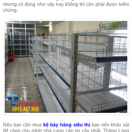
nhưng có đúng như vậy hay không thì còn phải được kiểm
chứng.
Nếu bạn cần mua
kệ bày hàng siêu thị
bạn nên khảo sát
để chọn cho mình nhà cung cấp tin cậy nhất. Thăng Long