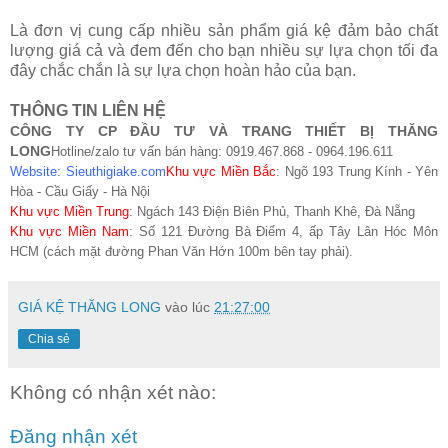
Là đơn vị cung cấp nhiều sản phẩm giá kệ đảm bảo chất
lượng giá cả và đem đến cho bạn nhiều sự lựa chọn tối đa
đây chắc chắn là sự lựa chọn hoàn hảo của bạn.
THÔNG TIN LIÊN HỆ
CÔNG TY CP ĐẦU TƯ VÀ TRANG THIẾT BỊ THĂNG
LONG
Hotline/zalo tư vấn bán hàng: 0919.467.868 - 0964.196.611
Website:
Sieuthigiake.com
Khu vực Miền Bắc
: Ngõ 193 Trung Kính - Yên
Hòa - Cầu Giấy - Hà Nội
Khu vực Miền Trung
: Ngách 143 Điện Biên Phủ, Thanh Khê, Đà Nẵng
Khu vực Miền Nam
: Số 121 Đường Bà Điểm 4, ấp Tây Lân Hóc Môn
HCM (cách mặt đường Phan Văn Hớn 100m bên tay phải).
GIÁ KỆ THĂNG LONG
vào lúc
21:27:00
Chia sẻ
Không có nhận xét nào:
Đăng nhận xét