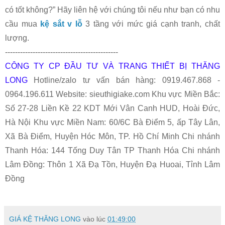
có tốt không?” Hãy liên hệ với chúng tôi nếu như bạn có nhu
cầu mua
kệ sắt v lỗ
3 tầng với mức giá cạnh tranh, chất
lượng.
---------------------------------------------
CÔNG TY CP ĐẦU TƯ VÀ TRANG THIẾT BỊ THĂNG
LONG
Hotline/zalo tư vấn bán hàng: 0919.467.868 -
0964.196.611 Website: sieuthigiake.com Khu vực Miền Bắc:
Số 27-28 Liền Kề 22 KDT Mới Vân Canh HUD, Hoài Đức,
Hà Nội Khu vực Miền Nam: 60/6C Bà Điểm 5, ấp Tây Lân,
Xã Bà Điểm, Huyện Hóc Môn, TP. Hồ Chí Minh Chi nhánh
Thanh Hóa: 144 Tống Duy Tân TP Thanh Hóa Chi nhánh
Lâm Đồng: Thôn 1 Xã Đạ Tồn, Huyện Đạ Huoai, Tỉnh Lâm
Đồng
GIÁ KỆ THĂNG LONG
vào lúc
01:49:00