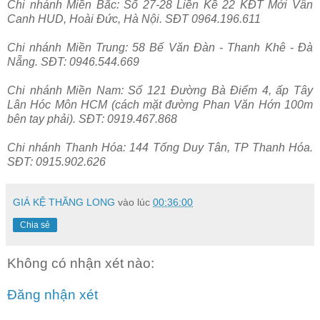
Chi nhánh Miền Bắc: Số 27-28 Liền Kề 22 KĐT Mới Vân
Canh HUD, Hoài Đức, Hà Nội. SĐT 0964.196.611
Chi nhánh Miền Trung: 58 Bế Văn Đàn - Thanh Khê - Đà
Nẵng. SĐT: 0946.544.669
Chi nhánh Miền Nam: Số 121 Đường Bà Điểm 4, ấp Tây
Lân Hóc Môn HCM (cách mặt đường Phan Văn Hớn 100m
bên tay phải). SĐT: 0919.467.868
Chi nhánh Thanh Hóa: 144 Tống Duy Tân, TP Thanh Hóa.
SĐT: 0915.902.626
GIÁ KỆ THĂNG LONG
vào lúc
00:36:00
Chia sẻ
Không có nhận xét nào:
Đăng nhận xét