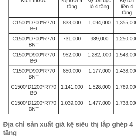
Kích thước
Kệ lưới 4
kệ tôn đục
Kệ tôn
tầng
lỗ 4 tầng
liền 4
tầng
C1500*D700*R770
833,000
1,094,000
1,355,00
BĐ
C1500*D700*R770
731,000
989,000
1,250,00
BNT
C1500*D900*R770
952,000
1,282,,000
1,543,00
BĐ
C1500*D900*R770
850,000
1,177,000
1,438,00
BNT
C1500*D1200*R770
1,141,000
1,528,000
1,789,00
BĐ
C1500*D1200*R770
1,039,000
1,477,000
1,738,00
BNT
Địa chỉ sản xuất giá kệ siêu thị lắp ghép 4
tầng