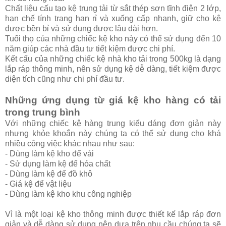
Chất liệu cấu tạo kệ trung tải từ sắt thép sơn tĩnh điện 2 lớp,
hạn chế tính trang han rỉ và xuống cấp nhanh, giữ cho kệ
được bền bỉ và sử dụng được lâu dài hơn.
Tuổi thọ của những chiếc kệ kho này có thể sử dụng đến 10
năm giúp các nhà đầu tư tiết kiệm được chi phí.
Kết cấu của những chiếc kệ nhà kho tải trong 500kg là dạng
lắp ráp thông minh, nên sử dụng kệ dễ dàng, tiết kiệm được
diện tích cũng như chi phí đầu tư.
Những ứng dụng từ giá kệ kho hàng có tải
trong trung bình
Với những chiếc kệ hàng trung kiểu dáng đơn giản này
nhưng khỏe khoắn này chúng ta có thể sử dụng cho khá
nhiều công việc khác nhau như sau:
- Dùng làm kệ kho để vải
- Sử dụng làm kệ để hóa chất
- Dùng làm kệ để đồ khô
- Giá kệ để vật liệu
- Dùng làm kệ kho khu công nghiệp
Vì là một loại kệ kho thông minh được thiết kế lắp ráp đơn
giản và dễ dàng sử dụng nên dựa trên nhu cầu chúng ta sẽ